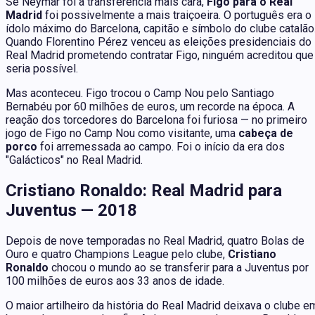
Se Neymar foi a transferência mais cara,
Figo para o Real
Madrid
foi possivelmente a mais traiçoeira. O português era o
ídolo máximo do Barcelona, capitão e símbolo do clube catalão
Quando Florentino Pérez venceu as eleições presidenciais do
Real Madrid prometendo contratar Figo, ninguém acreditou que
seria possível.
Mas aconteceu. Figo trocou o Camp Nou pelo Santiago
Bernabéu por 60 milhões de euros, um recorde na época. A
reação dos torcedores do Barcelona foi furiosa — no primeiro
jogo de Figo no Camp Nou como visitante, uma
cabeça de
porco
foi arremessada ao campo. Foi o início da era dos
"Galácticos" no Real Madrid.
Cristiano Ronaldo: Real Madrid para
Juventus — 2018
Depois de nove temporadas no Real Madrid, quatro Bolas de
Ouro e quatro Champions League pelo clube,
Cristiano
Ronaldo
chocou o mundo ao se transferir para a Juventus por
100 milhões de euros aos 33 anos de idade.
O maior artilheiro da história do Real Madrid deixava o clube e