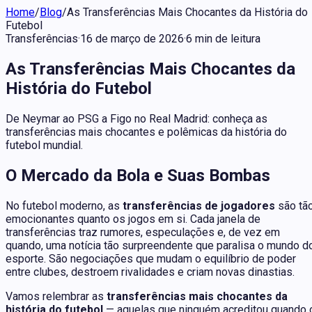
Home
/
Blog
/
As Transferências Mais Chocantes da História do
Futebol
Transferências
·
16 de março de 2026
·
6
min
de leitura
As Transferências Mais Chocantes da
História do Futebol
De Neymar ao PSG a Figo no Real Madrid: conheça as
transferências mais chocantes e polêmicas da história do
futebol mundial.
O Mercado da Bola e Suas Bombas
No futebol moderno, as
transferências de jogadores
são tã
emocionantes quanto os jogos em si. Cada janela de
transferências traz rumores, especulações e, de vez em
quando, uma notícia tão surpreendente que paralisa o mundo d
esporte. São negociações que mudam o equilíbrio de poder
entre clubes, destroem rivalidades e criam novas dinastias.
Vamos relembrar as
transferências mais chocantes da
história do futebol
— aquelas que ninguém acreditou quando 