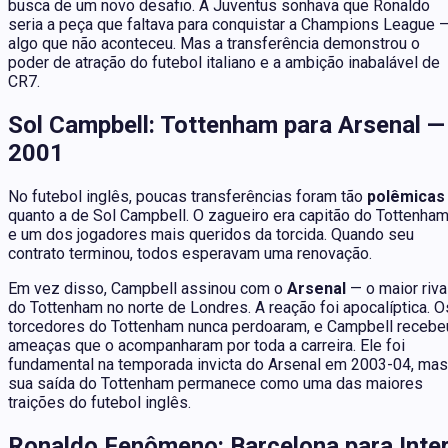
busca de um novo desafio. A Juventus sonhava que Ronaldo
seria a peça que faltava para conquistar a Champions League 
algo que não aconteceu. Mas a transferência demonstrou o
poder de atração do futebol italiano e a ambição inabalável de
CR7.
Sol Campbell: Tottenham para Arsenal —
2001
No futebol inglês, poucas transferências foram tão
polêmicas
quanto a de Sol Campbell. O zagueiro era capitão do Tottenha
e um dos jogadores mais queridos da torcida. Quando seu
contrato terminou, todos esperavam uma renovação.
Em vez disso, Campbell assinou com o
Arsenal
— o maior riva
do Tottenham no norte de Londres. A reação foi apocalíptica. O
torcedores do Tottenham nunca perdoaram, e Campbell recebe
ameaças que o acompanharam por toda a carreira. Ele foi
fundamental na temporada invicta do Arsenal em 2003-04, mas
sua saída do Tottenham permanece como uma das maiores
traições do futebol inglês.
Ronaldo Fenômeno: Barcelona para Inte