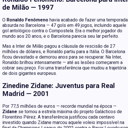
de Milão — 1997
O
Ronaldo Fenômeno
havia acabado de fazer uma temporada
absurda no Barcelona — 47 gols em 49 jogos, incluindo aquele
gol antológico contra o Compostela. Era o melhor jogador do
mundo aos 20 anos, e o Barcelona parecia seu lar perfeito.
Mas a Inter de Milão pagou a cláusula de rescisão de 27
milhões de dólares, e Ronaldo partiu para a Itália. O Barcelona
ficou devastado e demorou anos para se recuperar. Na Inter,
Ronaldo brilhou intensamente — até as lesões começarem a
cobrar seu preço. Foi uma transferência que mudou a trajetória
de dois gigantes europeus.
Zinedine Zidane: Juventus para Real
Madrid — 2001
Por 77,5 milhões de euros — recorde mundial na época —
Zidane
se tornou a estrela máxima do projeto Galácticos de
Florentino Pérez. A transferência justificou cada centavo
investido quando Zidane marcou aquele voleio impossível na
final da Champions League de 2002 contra o Bayer Leverkusen